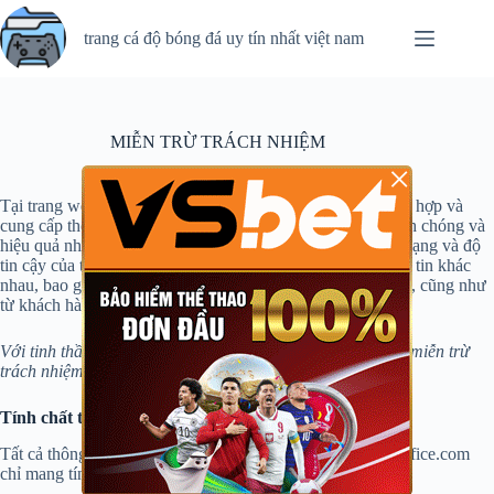
Chuyển
đến
trang cá độ bóng đá uy tín nhất việt nam
phần
nội
dung
MIỄN TRỪ TRÁCH NHIỆM
×
Tại trang web
thegamersoffice.com
, chúng tôi nỗ lực tổng hợp và
cung cấp thông tin về các trò chơi game bài một cách nhanh chóng và
hiệu quả nhất đến độc giả. Tuy nhiên, để đảm bảo tính đa dạng và độ
tin cậy của thông tin, chúng tôi sử dụng nhiều nguồn thông tin khác
nhau, bao gồm cả tin tức từ các nguồn trong và ngoài nước, cũng như
từ khách hàng đăng bài quảng cáo.
Với tinh thần đó, chúng tôi muốn thông báo về chính sách miễn trừ
trách nhiệm của mình như sau:
Tính chất tham khảo
Tất cả thông tin được cung cấp trên trang web thegamersoffice.com
chỉ mang tính chất tham khảo.