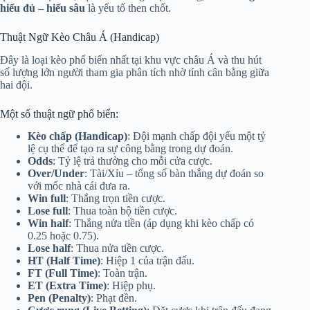
hiểu đủ – hiểu sâu
là yếu tố then chốt.
Thuật Ngữ Kèo Châu Á (Handicap)
Đây là loại kèo phổ biến nhất tại khu vực châu Á và thu hút
số lượng lớn người tham gia phân tích nhờ tính cân bằng giữa
hai đội.
Một số thuật ngữ phổ biến:
Kèo chấp (Handicap)
: Đội mạnh chấp đội yếu một tỷ
lệ cụ thể để tạo ra sự công bằng trong dự đoán.
Odds
: Tỷ lệ trả thưởng cho mỗi cửa cược.
Over/Under
: Tài/Xỉu – tổng số bàn thắng dự đoán so
với mốc nhà cái đưa ra.
Win full
: Thắng trọn tiền cược.
Lose full
: Thua toàn bộ tiền cược.
Win half
: Thắng nửa tiền (áp dụng khi kèo chấp có
0.25 hoặc 0.75).
Lose half
: Thua nửa tiền cược.
HT (Half Time)
: Hiệp 1 của trận đấu.
FT (Full Time)
: Toàn trận.
ET (Extra Time)
: Hiệp phụ.
Pen (Penalty)
: Phạt đền.