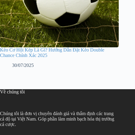
Kèo Cơ Hội Kép Là Gì? Hướng Dẫn Đặt Kèo Double
Chance Chính Xác 2025
30/07/2025
Về chúng tôi
Chúng tôi là đơn vị chuyên đánh giá và thẩm định các trang
cá độ tại Việt Nam. Góp phần làm minh bạch hóa thị trường
cá cược.