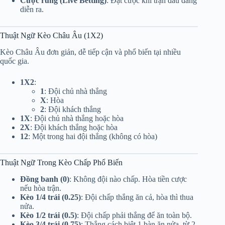
Cược rung (Live Betting)
: Đặt cược khi trận đấu đang
diễn ra.
Thuật Ngữ Kèo Châu Âu (1X2)
Kèo Châu Âu đơn giản, dễ tiếp cận và phổ biến tại nhiều
quốc gia.
1X2
:
1
: Đội chủ nhà thắng
X
: Hòa
2
: Đội khách thắng
1X
: Đội chủ nhà thắng hoặc hòa
2X
: Đội khách thắng hoặc hòa
12
: Một trong hai đội thắng (không có hòa)
Thuật Ngữ Trong Kèo Chấp Phổ Biến
Đồng banh (0)
: Không đội nào chấp. Hòa tiền cược
nếu hòa trận.
Kèo 1/4 trái (0.25)
: Đội chấp thắng ăn cả, hòa thì thua
nửa.
Kèo 1/2 trái (0.5)
: Đội chấp phải thắng để ăn toàn bộ.
Kèo 3/4 trái (0.75)
: Thắng cách biệt 1 bàn ăn nửa, từ 2