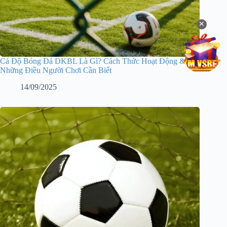
✕
Cá Độ Bóng Đá DKBL Là Gì? Cách Thức Hoạt Động &
Những Điều Người Chơi Cần Biết
14/09/2025